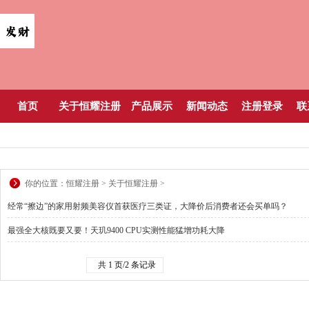
首页
关于恒耀注册
产品展示
新闻动态
注册登录
联
你的位置：
恒耀注册
>
关于恒耀注册
>
经常“擦边”的家用射频美容仪首获医疗三类证，大降价后消费者还会买单吗？
最强全大核既要又要！天玑9400 CPU实测性能猛增功耗大降
共 1 页/2 条记录