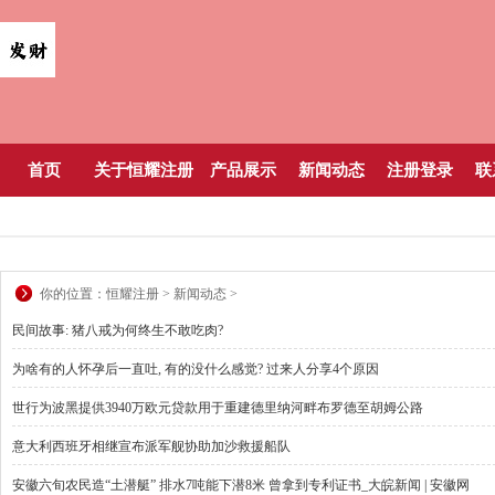
首页
关于恒耀注册
产品展示
新闻动态
注册登录
联
你的位置：
恒耀注册
>
新闻动态
>
民间故事: 猪八戒为何终生不敢吃肉?
为啥有的人怀孕后一直吐, 有的没什么感觉? 过来人分享4个原因
世行为波黑提供3940万欧元贷款用于重建德里纳河畔布罗德至胡姆公路
意大利西班牙相继宣布派军舰协助加沙救援船队
安徽六旬农民造“土潜艇” 排水7吨能下潜8米 曾拿到专利证书_大皖新闻 | 安徽网