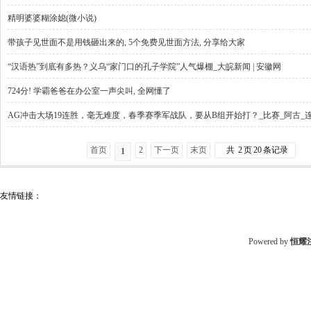
精明婆婆糊涂媳(微小说)
带孩子见世面不是用钱砸出来的, 5个免费见世面方法, 分享给大家
“汉语热”到底有多热？义乌“家门口的孔子学院”人气爆棚_大皖新闻 | 安徽网
724分! 学霸爸爸在办公室一声尖叫, 全网懂了
AG冲击大场19连胜，毫无难度，春季赛季军战队，要从B组开始打？_比赛_阿古_
首页
2
下一页
末页
共
2
页
20
条记录
1
友情链接：
Powered by
恒耀