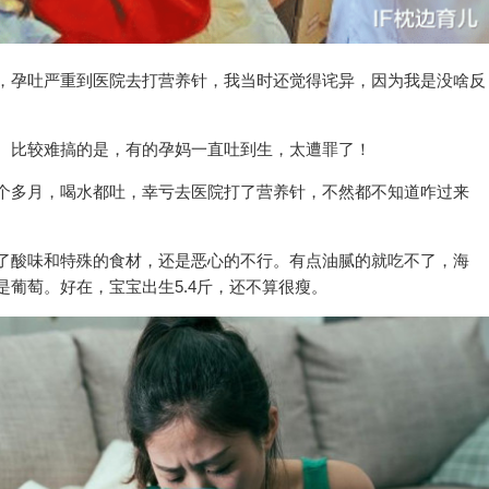
，孕吐严重到医院去打营养针，我当时还觉得诧异，因为我是没啥反
。比较难搞的是，有的孕妈一直吐到生，太遭罪了！
个多月，喝水都吐，幸亏去医院打了营养针，不然都不知道咋过来
了酸味和特殊的食材，还是恶心的不行。有点油腻的就吃不了，海
葡萄。好在，宝宝出生5.4斤，还不算很瘦。