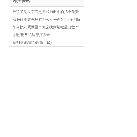
相关资讯
带孩子见世面不是用钱砸出来的, 5个免费
见世面方法, 分享给大家
724分! 学霸爸爸在办公室一声尖叫, 全网懂
了
如何找到紫微星？怎么找到紫微星出世作
品？
🇯🇵/街头机能穿搭实录
精明婆婆糊涂媳(微小说)