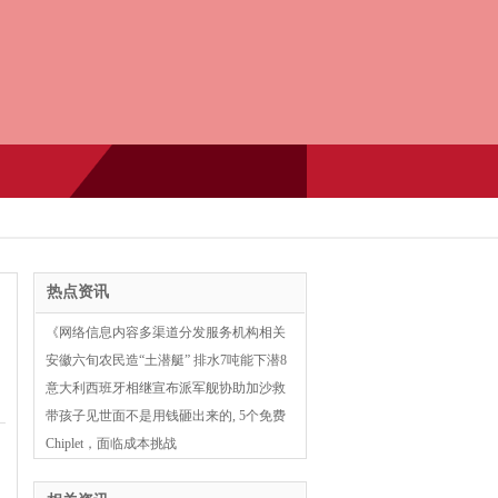
热点资讯
《网络信息内容多渠道分发服务机构相关
业务活动管理规定（草案稿）》公开征求
安徽六旬农民造“土潜艇” 排水7吨能下潜8
意见
米 曾拿到专利证书_大皖新闻 |
意大利西班牙相继宣布派军舰协助加沙救
援船队
带孩子见世面不是用钱砸出来的, 5个免费
见世面方法, 分享给大家
Chiplet，面临成本挑战