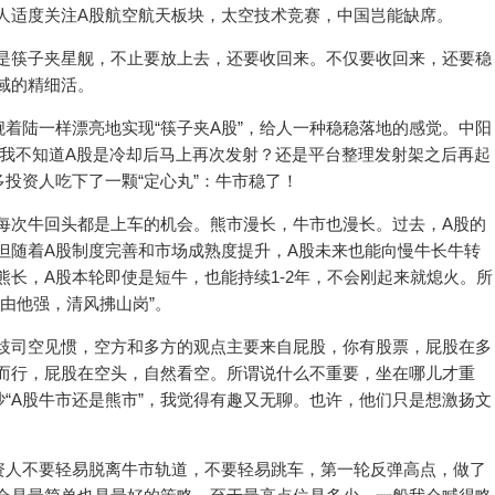
人适度关注A股航空航天板块，太空技术竞赛，中国岂能缺席。
是筷子夹星舰，不止要放上去，还要收回来。不仅要收回来，还要稳
域的精细活。
着陆一样漂亮地实现“筷子夹A股”，给人一种稳稳落地的感觉。中阳
。我不知道A股是冷却后马上再次发射？还是平台整理发射架之后再起
投资人吃下了一颗“定心丸”：牛市稳了！
每次牛回头都是上车的机会。熊市漫长，牛市也漫长。过去，A股的
但随着A股制度完善和市场成熟度提升，A股未来也能向慢牛长牛转
长，A股本轮即使是短牛，也能持续1-2年，不会刚起来就熄火。所
由他强，清风拂山岗”。
歧司空见惯，空方和多方的观点主要来自屁股，你有股票，屁股在多
而行，屁股在空头，自然看空。所谓说什么不重要，坐在哪儿才重
“A股牛市还是熊市”，我觉得有趣又无聊。也许，他们只是想激扬文
资人不要轻易脱离牛市轨道，不要轻易跳车，第一轮反弹高点，做了