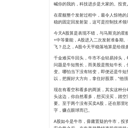
喊你的我的，科技进步是大家的。投资
在星舰整个发射过程中，最令人惊艳的
稳的固定回发射架，这可是控制技术领
今天A股算是表现不错，与马斯克的星舰
+中等量能，A股进入二次发射准备期
飞？总之，A股今天平稳落地算是给很多
千金难买牛回头，牛市不会轻易掉头，
问题是牛短熊长，而美股是熊短牛长，
变。哪怕当下没有转变，即便还是牛短熊
以，把握好大方向，拿住好股票，“他强
现在有看空和看多的两派，其实这种分
头这边，你自然看多，想买没买，踏空
要。至于两个没有买卖A股，还在那里吵
字，赚点眼球而已。
A股如今是牛市，毋庸置疑的牛市，投