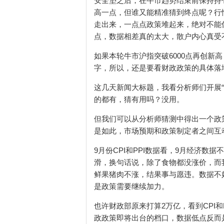
安全垫之后，在牛市趋势结束前保持持
高一点，但谁又能精准猜到终点呢？行
走出来，一点点政策堆起来，绝对不能像
点，数据相差真的太大，散户内心真受
如果本轮牛市沪指突破6000点再创新
字，所以，还是要看财政政策的具体落
这几天新闻大标题，我看分析师们开展“
的都有，猜有用吗？没用。
但我们可以从分析师猜测中得出一个政
是如此，市场预期和政策制定者之间互
9月份CPI和PPI数据看，9月经济数据
滑，换句话说，除了食物都没涨价，而
鲜果猪肉不涨，结果事与愿违。数据不
是政策需要继续加力。
也许财政部原来打算2万亿，看到CPI
政政策即将出台的档口，数据低点反而