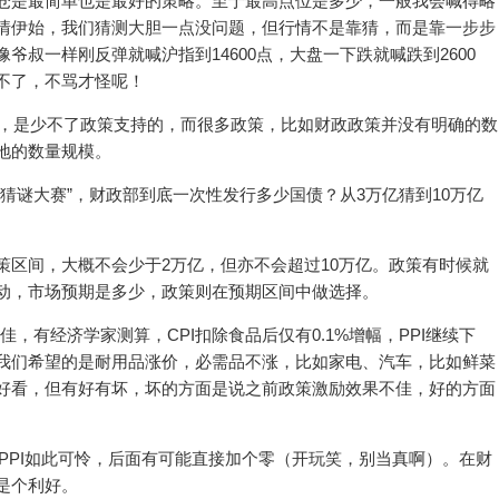
仓是最简单也是最好的策略。至于最高点位是多少，一般我会喊得略
情伊始，我们猜测大胆一点没问题，但行情不是靠猜，而是靠一步步
爷叔一样刚反弹就喊沪指到14600点，大盘一下跌就喊跌到2600
不了，不骂才怪呢！
高，是少不了政策支持的，而很多政策，比如财政政策并没有明确的数
地的数量规模。
猜谜大赛”，财政部到底一次性发行多少国债？从3万亿猜到10万亿
策区间，大概不会少于2万亿，但亦不会超过10万亿。政策有时候就
动，市场预期是多少，政策则在预期区间中做选择。
不佳，有经济学家测算，CPI扣除食品后仅有0.1%增幅，PPI继续下
我们希望的是耐用品涨价，必需品不涨，比如家电、汽车，比如鲜菜
好看，但有好有坏，坏的方面是说之前政策激励效果不佳，好的方面
和PPI如此可怜，后面有可能直接加个零（开玩笑，别当真啊）。在财
是个利好。